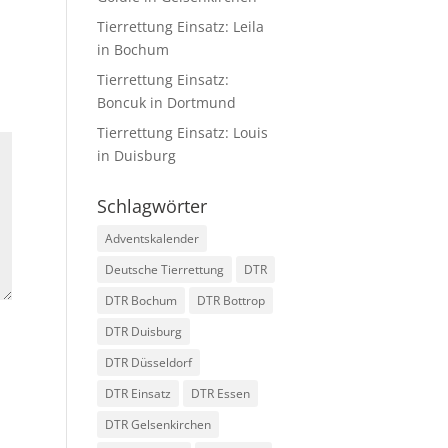
Tierrettung Einsatz: Leila
in Bochum
Tierrettung Einsatz:
Boncuk in Dortmund
Tierrettung Einsatz: Louis
in Duisburg
Schlagwörter
Adventskalender
Deutsche Tierrettung
DTR
DTR Bochum
DTR Bottrop
DTR Duisburg
DTR Düsseldorf
DTR Einsatz
DTR Essen
DTR Gelsenkirchen