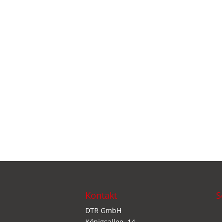
Kontakt
S
DTR GmbH
Königsallee. 14