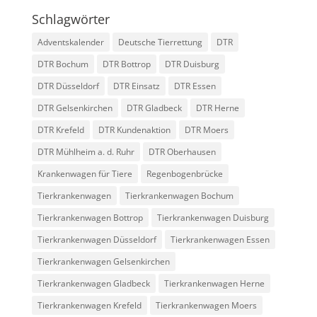
Schlagwörter
Adventskalender
Deutsche Tierrettung
DTR
DTR Bochum
DTR Bottrop
DTR Duisburg
DTR Düsseldorf
DTR Einsatz
DTR Essen
DTR Gelsenkirchen
DTR Gladbeck
DTR Herne
DTR Krefeld
DTR Kundenaktion
DTR Moers
DTR Mühlheim a. d. Ruhr
DTR Oberhausen
Krankenwagen für Tiere
Regenbogenbrücke
Tierkrankenwagen
Tierkrankenwagen Bochum
Tierkrankenwagen Bottrop
Tierkrankenwagen Duisburg
Tierkrankenwagen Düsseldorf
Tierkrankenwagen Essen
Tierkrankenwagen Gelsenkirchen
Tierkrankenwagen Gladbeck
Tierkrankenwagen Herne
Tierkrankenwagen Krefeld
Tierkrankenwagen Moers