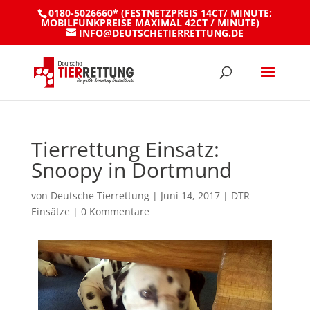
0180-5026660* (FESTNETZPREIS 14CT/ MINUTE;
MOBILFUNKPREISE MAXIMAL 42CT / MINUTE)
INFO@DEUTSCHETIERRETTUNG.DE
Tierrettung Einsatz:
Snoopy in Dortmund
von
Deutsche Tierrettung
|
Juni 14, 2017
|
DTR
Einsätze
|
0 Kommentare