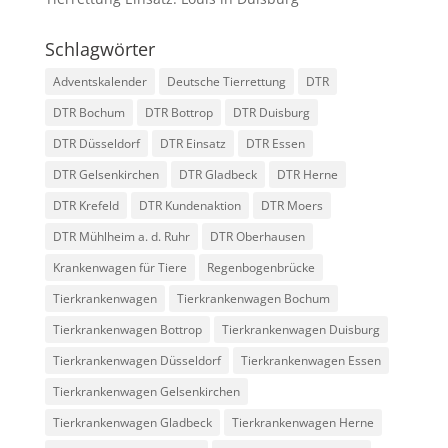
Schlagwörter
Adventskalender
Deutsche Tierrettung
DTR
DTR Bochum
DTR Bottrop
DTR Duisburg
DTR Düsseldorf
DTR Einsatz
DTR Essen
DTR Gelsenkirchen
DTR Gladbeck
DTR Herne
DTR Krefeld
DTR Kundenaktion
DTR Moers
DTR Mühlheim a. d. Ruhr
DTR Oberhausen
Krankenwagen für Tiere
Regenbogenbrücke
Tierkrankenwagen
Tierkrankenwagen Bochum
Tierkrankenwagen Bottrop
Tierkrankenwagen Duisburg
Tierkrankenwagen Düsseldorf
Tierkrankenwagen Essen
Tierkrankenwagen Gelsenkirchen
Tierkrankenwagen Gladbeck
Tierkrankenwagen Herne