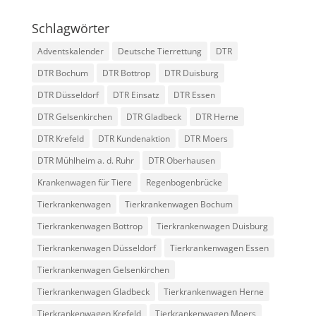
Schlagwörter
Adventskalender
Deutsche Tierrettung
DTR
DTR Bochum
DTR Bottrop
DTR Duisburg
DTR Düsseldorf
DTR Einsatz
DTR Essen
DTR Gelsenkirchen
DTR Gladbeck
DTR Herne
DTR Krefeld
DTR Kundenaktion
DTR Moers
DTR Mühlheim a. d. Ruhr
DTR Oberhausen
Krankenwagen für Tiere
Regenbogenbrücke
Tierkrankenwagen
Tierkrankenwagen Bochum
Tierkrankenwagen Bottrop
Tierkrankenwagen Duisburg
Tierkrankenwagen Düsseldorf
Tierkrankenwagen Essen
Tierkrankenwagen Gelsenkirchen
Tierkrankenwagen Gladbeck
Tierkrankenwagen Herne
Tierkrankenwagen Krefeld
Tierkrankenwagen Moers