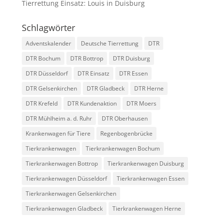
Tierrettung Einsatz: Louis in Duisburg
Schlagwörter
Adventskalender
Deutsche Tierrettung
DTR
DTR Bochum
DTR Bottrop
DTR Duisburg
DTR Düsseldorf
DTR Einsatz
DTR Essen
DTR Gelsenkirchen
DTR Gladbeck
DTR Herne
DTR Krefeld
DTR Kundenaktion
DTR Moers
DTR Mühlheim a. d. Ruhr
DTR Oberhausen
Krankenwagen für Tiere
Regenbogenbrücke
Tierkrankenwagen
Tierkrankenwagen Bochum
Tierkrankenwagen Bottrop
Tierkrankenwagen Duisburg
Tierkrankenwagen Düsseldorf
Tierkrankenwagen Essen
Tierkrankenwagen Gelsenkirchen
Tierkrankenwagen Gladbeck
Tierkrankenwagen Herne