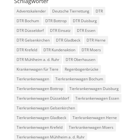
Schlagwörter
Adventskalender
Deutsche Tierrettung
DTR
DTR Bochum
DTR Bottrop
DTR Duisburg
DTR Düsseldorf
DTR Einsatz
DTR Essen
DTR Gelsenkirchen
DTR Gladbeck
DTR Herne
DTR Krefeld
DTR Kundenaktion
DTR Moers
DTR Mühlheim a. d. Ruhr
DTR Oberhausen
Krankenwagen für Tiere
Regenbogenbrücke
Tierkrankenwagen
Tierkrankenwagen Bochum
Tierkrankenwagen Bottrop
Tierkrankenwagen Duisburg
Tierkrankenwagen Düsseldorf
Tierkrankenwagen Essen
Tierkrankenwagen Gelsenkirchen
Tierkrankenwagen Gladbeck
Tierkrankenwagen Herne
Tierkrankenwagen Krefeld
Tierkrankenwagen Moers
Tierkrankenwagen Mühlheim a. d. Ruhr