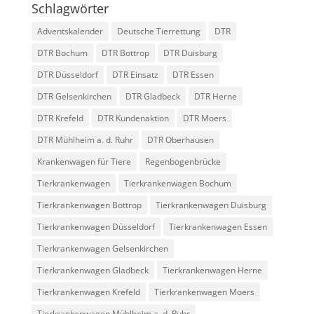
Schlagwörter
Adventskalender
Deutsche Tierrettung
DTR
DTR Bochum
DTR Bottrop
DTR Duisburg
DTR Düsseldorf
DTR Einsatz
DTR Essen
DTR Gelsenkirchen
DTR Gladbeck
DTR Herne
DTR Krefeld
DTR Kundenaktion
DTR Moers
DTR Mühlheim a. d. Ruhr
DTR Oberhausen
Krankenwagen für Tiere
Regenbogenbrücke
Tierkrankenwagen
Tierkrankenwagen Bochum
Tierkrankenwagen Bottrop
Tierkrankenwagen Duisburg
Tierkrankenwagen Düsseldorf
Tierkrankenwagen Essen
Tierkrankenwagen Gelsenkirchen
Tierkrankenwagen Gladbeck
Tierkrankenwagen Herne
Tierkrankenwagen Krefeld
Tierkrankenwagen Moers
Tierkrankenwagen Mühlheim a. d. Ruhr