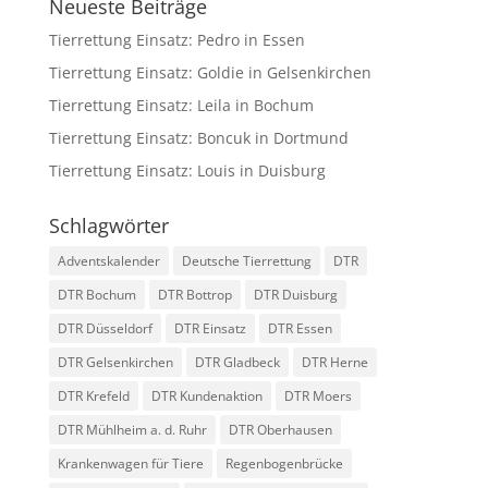
Neueste Beiträge
Tierrettung Einsatz: Pedro in Essen
Tierrettung Einsatz: Goldie in Gelsenkirchen
Tierrettung Einsatz: Leila in Bochum
Tierrettung Einsatz: Boncuk in Dortmund
Tierrettung Einsatz: Louis in Duisburg
Schlagwörter
Adventskalender
Deutsche Tierrettung
DTR
DTR Bochum
DTR Bottrop
DTR Duisburg
DTR Düsseldorf
DTR Einsatz
DTR Essen
DTR Gelsenkirchen
DTR Gladbeck
DTR Herne
DTR Krefeld
DTR Kundenaktion
DTR Moers
DTR Mühlheim a. d. Ruhr
DTR Oberhausen
Krankenwagen für Tiere
Regenbogenbrücke