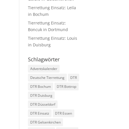
Tierrettung Einsatz: Leila
in Bochum
Tierrettung Einsatz:
Boncuk in Dortmund
Tierrettung Einsatz: Louis
in Duisburg
Schlagwörter
Adventskalender
Deutsche Tierrettung
DTR
DTR Bochum
DTR Bottrop
DTR Duisburg
DTR Düsseldorf
DTR Einsatz
DTR Essen
DTR Gelsenkirchen