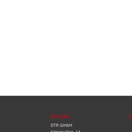
Kontakt
S
DTR GmbH
Königsallee. 14