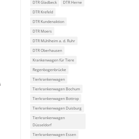
DTR Gladbeck
DTR Herne
DTR Krefeld
DTR Kundenaktion
DTR Moers
DTR Mühlheim a. d. Ruhr
DTR Oberhausen
Krankenwagen für Tiere
Regenbogenbrücke
Tierkrankenwagen
s
Tierkrankenwagen Bochum
Tierkrankenwagen Bottrop
Tierkrankenwagen Duisburg
Tierkrankenwagen
Düsseldorf
Tierkrankenwagen Essen