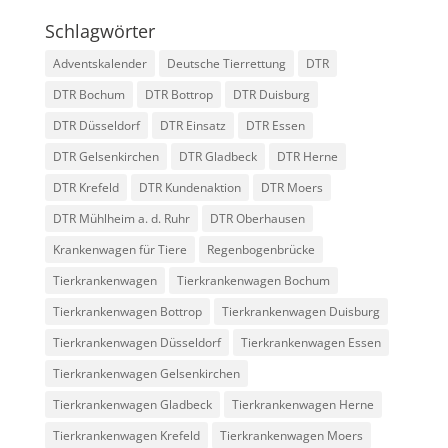
Schlagwörter
Adventskalender
Deutsche Tierrettung
DTR
DTR Bochum
DTR Bottrop
DTR Duisburg
DTR Düsseldorf
DTR Einsatz
DTR Essen
DTR Gelsenkirchen
DTR Gladbeck
DTR Herne
DTR Krefeld
DTR Kundenaktion
DTR Moers
DTR Mühlheim a. d. Ruhr
DTR Oberhausen
Krankenwagen für Tiere
Regenbogenbrücke
Tierkrankenwagen
Tierkrankenwagen Bochum
Tierkrankenwagen Bottrop
Tierkrankenwagen Duisburg
Tierkrankenwagen Düsseldorf
Tierkrankenwagen Essen
Tierkrankenwagen Gelsenkirchen
Tierkrankenwagen Gladbeck
Tierkrankenwagen Herne
Tierkrankenwagen Krefeld
Tierkrankenwagen Moers