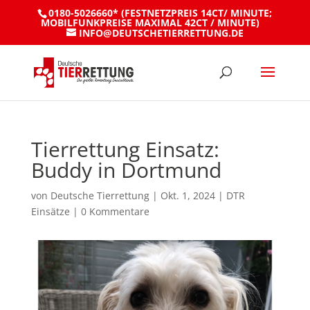
0180-5026660* (FESTNETZPREIS 14CT/ MINUTE;
MOBILFUNKPREISE MAXIMAL 42CT / MINUTE)
INFO@DEUTSCHETIERRETTUNG.DE
Tierrettung Einsatz:
Buddy in Dortmund
von
Deutsche Tierrettung
|
Okt. 1, 2024
|
DTR
Einsätze
|
0 Kommentare