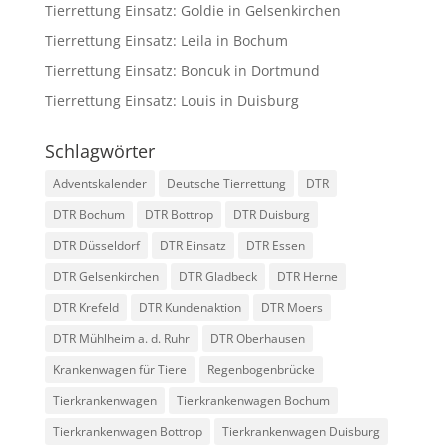
Tierrettung Einsatz: Goldie in Gelsenkirchen
Tierrettung Einsatz: Leila in Bochum
Tierrettung Einsatz: Boncuk in Dortmund
Tierrettung Einsatz: Louis in Duisburg
Schlagwörter
Adventskalender
Deutsche Tierrettung
DTR
DTR Bochum
DTR Bottrop
DTR Duisburg
DTR Düsseldorf
DTR Einsatz
DTR Essen
DTR Gelsenkirchen
DTR Gladbeck
DTR Herne
DTR Krefeld
DTR Kundenaktion
DTR Moers
DTR Mühlheim a. d. Ruhr
DTR Oberhausen
Krankenwagen für Tiere
Regenbogenbrücke
Tierkrankenwagen
Tierkrankenwagen Bochum
Tierkrankenwagen Bottrop
Tierkrankenwagen Duisburg