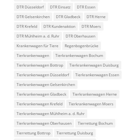
DTR Düsseldorf
DTR Einsatz
DTR Essen
DTR Gelsenkirchen
DTR Gladbeck
DTR Herne
DTR Krefeld
DTR Kundenaktion
DTR Moers
DTR Mühlheim a. d. Ruhr
DTR Oberhausen
Krankenwagen für Tiere
Regenbogenbrücke
Tierkrankenwagen
Tierkrankenwagen Bochum
Tierkrankenwagen Bottrop
Tierkrankenwagen Duisburg
Tierkrankenwagen Düsseldorf
Tierkrankenwagen Essen
Tierkrankenwagen Gelsenkirchen
Tierkrankenwagen Gladbeck
Tierkrankenwagen Herne
Tierkrankenwagen Krefeld
Tierkrankenwagen Moers
Tierkrankenwagen Mühlheim a. d. Ruhr
Tierkrankenwagen Oberhausen
Tierrettung Bochum
Tierrettung Bottrop
Tierrettung Duisburg