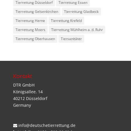
Tierrettung Düsseldorf
Tierrettung Essen
Tierrettung Gelsenkirchen
Tierrettung Gladbeck
Tierrettung Herne
Tierrettung Krefeld
Tierrettung Moers
Tierrettung Mühlheim a. d. Ruhr
Tierrettung Oberhausen
Tiersanitäter
Kontakt
DTR GmbH
Königsallee. 14
40212 Düsseldorf
Germany
info@deutschetierrettung.de