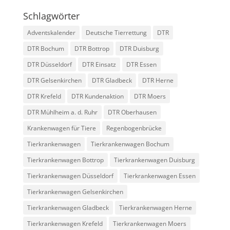
Schlagwörter
Adventskalender
Deutsche Tierrettung
DTR
DTR Bochum
DTR Bottrop
DTR Duisburg
DTR Düsseldorf
DTR Einsatz
DTR Essen
DTR Gelsenkirchen
DTR Gladbeck
DTR Herne
DTR Krefeld
DTR Kundenaktion
DTR Moers
DTR Mühlheim a. d. Ruhr
DTR Oberhausen
Krankenwagen für Tiere
Regenbogenbrücke
Tierkrankenwagen
Tierkrankenwagen Bochum
Tierkrankenwagen Bottrop
Tierkrankenwagen Duisburg
Tierkrankenwagen Düsseldorf
Tierkrankenwagen Essen
Tierkrankenwagen Gelsenkirchen
Tierkrankenwagen Gladbeck
Tierkrankenwagen Herne
Tierkrankenwagen Krefeld
Tierkrankenwagen Moers