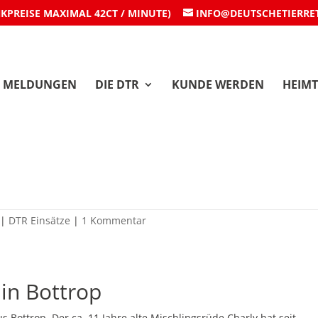
NKPREISE MAXIMAL 42CT / MINUTE)
INFO@DEUTSCHETIERRE
MELDUNGEN
DIE DTR
KUNDE WERDEN
HEIMT
 in Bottrop
|
DTR Einsätze
|
1 Kommentar
 in Bottrop
 Bottrop. Der ca. 11 Jahre alte Mischlingsrüde Charly hat seit