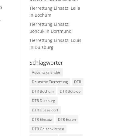
Es
Tierrettung Einsatz: Leila
in Bochum
r
Tierrettung Einsatz:
Boncuk in Dortmund
Tierrettung Einsatz: Louis
in Duisburg
Schlagwörter
Adventskalender
Deutsche Tierrettung
DTR
DTR Bochum
DTR Bottrop
DTR Duisburg
DTR Düsseldorf
DTR Einsatz
DTR Essen
DTR Gelsenkirchen