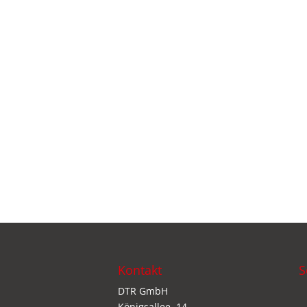
Kontakt
S
DTR GmbH
Königsallee. 14