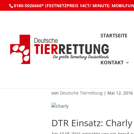
0180-5026660* (FESTNETZPREIS 14CT/ MINUTE; MOBILFU
STARTSEITE
KONTAKT
DTR Einsatz: Charly
von
Deutsche Tierrettung
|
Mai 12, 2016
DTR Einsatz: Charly
Am 10.05.2016 erreichte uns ein Anruf aus