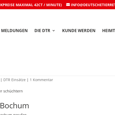
NKPREISE MAXIMAL 42CT / MINUTE)
INFO@DEUTSCHETIERRE
MELDUNGEN
DIE DTR
KUNDE WERDEN
HEIMT
n Bochum
|
DTR Einsätze
|
1 Kommentar
n Bochum
Bochum gerufen.