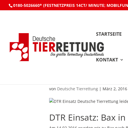
0180-5026660* (FESTNETZPREIS 14CT/ MINUTE; MOBILFU
STARTSEITE
KONTAKT
DTR Einsatz: Bax i
von
Deutsche Tierrettung
|
März 2, 2016
DTR Einsatz: Bax i
Am 14.02.2016 wurden wir zu Bax nach 