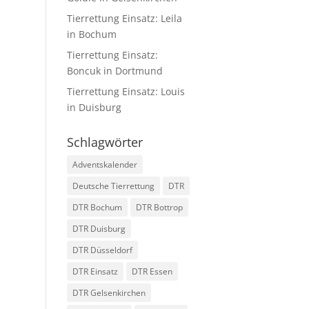
Tierrettung Einsatz: Leila
in Bochum
Tierrettung Einsatz:
Boncuk in Dortmund
Tierrettung Einsatz: Louis
in Duisburg
Schlagwörter
Adventskalender
Deutsche Tierrettung
DTR
DTR Bochum
DTR Bottrop
DTR Duisburg
DTR Düsseldorf
DTR Einsatz
DTR Essen
DTR Gelsenkirchen