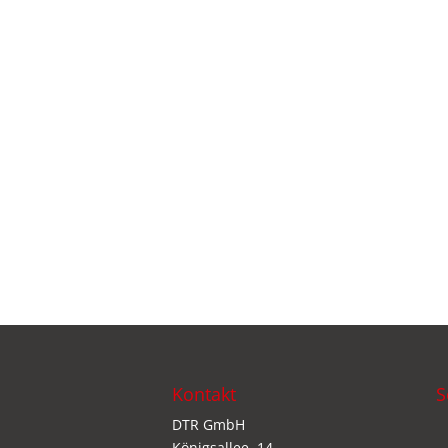
Kontakt
S
DTR GmbH
Königsallee. 14