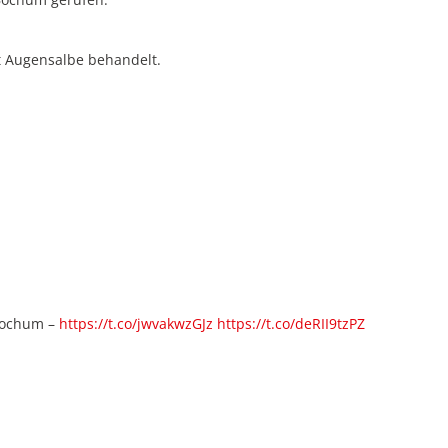
t Augensalbe behandelt.
 Bochum –
https://t.co/jwvakwzGJz
https://t.co/deRII9tzPZ