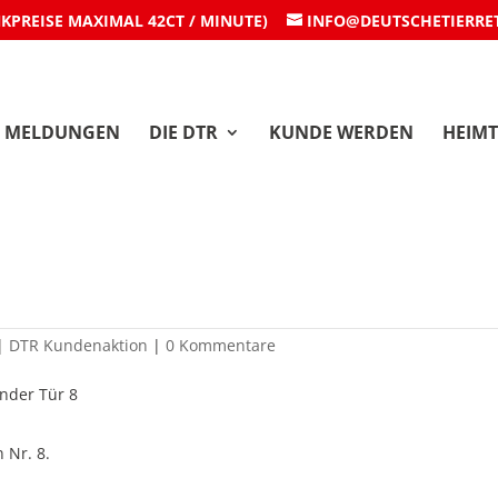
NKPREISE MAXIMAL 42CT / MINUTE)
INFO@DEUTSCHETIERRE
MELDUNGEN
DIE DTR
KUNDE WERDEN
HEIMT
r: Tür 8
|
DTR Kundenaktion
|
0 Kommentare
 Nr. 8.