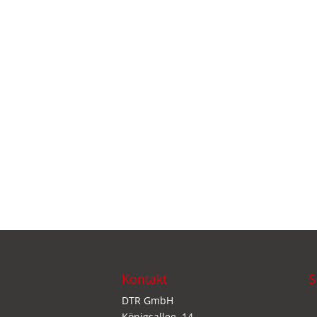
Kontakt
S
DTR GmbH
Königsallee. 14