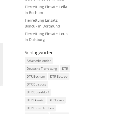
Tierrettung Einsatz: Leila
in Bochum
Tierrettung Einsatz:
Boncuk in Dortmund
Tierrettung Einsatz: Louis
in Duisburg
Schlagwörter
Adventskalender
Deutsche Tierrettung
DTR
DTR Bochum
DTR Bottrop
DTR Duisburg
DTR Düsseldorf
DTR Einsatz
DTR Essen
DTR Gelsenkirchen