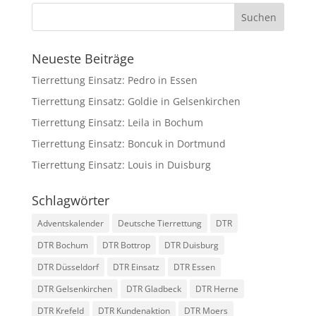
Neueste Beiträge
Tierrettung Einsatz: Pedro in Essen
Tierrettung Einsatz: Goldie in Gelsenkirchen
Tierrettung Einsatz: Leila in Bochum
Tierrettung Einsatz: Boncuk in Dortmund
Tierrettung Einsatz: Louis in Duisburg
Schlagwörter
Adventskalender
Deutsche Tierrettung
DTR
DTR Bochum
DTR Bottrop
DTR Duisburg
DTR Düsseldorf
DTR Einsatz
DTR Essen
DTR Gelsenkirchen
DTR Gladbeck
DTR Herne
DTR Krefeld
DTR Kundenaktion
DTR Moers